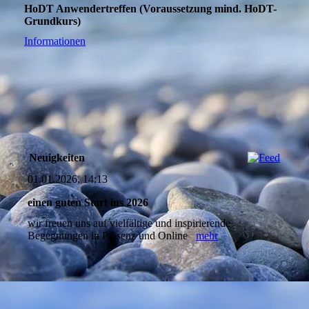
HoDT Anwendertreffen (Voraussetzung mind. HoDT-
Grundkurs)
Informationen
Neuigkeiten
01.01.2026, 14:13
einen guten Start ins 2026
wir freuen uns auf vielfältige und inspirierende
Begegnungen in Präsenz und Online
mehr