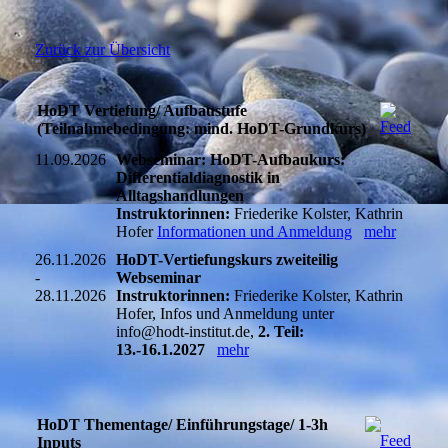
Zurück zur Übersicht
HoDT Vertiefung/ Aufbaustufe
(Teilnahmebedingung: mind. HoDT-Grundkurs)
11.09.2026
Webseminar: HoDT-Aufbaukurs:
Differentialdiagnostik in
Alltagshandlungen
Instruktorinnen:
Friederike Kolster, Kathrin
Hofer
Informationen und Anmeldung
mehr
26.11.2026
HoDT-Vertiefungskurs zweiteilig
-
Webseminar
28.11.2026
Instruktorinnen:
Friederike Kolster, Kathrin
Hofer, Infos und Anmeldung unter
info@hodt-institut.de,
2. Teil:
13.-16.1.2027
mehr
HoDT Thementage/ Einführungstage/ 1-3h
Inputs