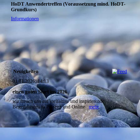
HoDT Anwendertreffen (Voraussetzung mind. HoDT-
Grundkurs)
Informationen
Neuigkeiten
01.01.2026, 14:13
einen guten Start ins 2026
wir freuen uns auf vielfältige und inspirierende
Begegnungen in Präsenz und Online
mehr