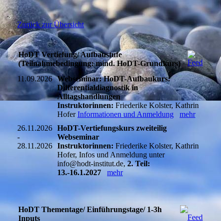
Zurück zur Übersicht
HoDT Vertiefung/ Aufbaustufe
(Teilnahmebedingung: mind. HoDT-Grundkurs)
11.09.2026
Webseminar: HoDT-Aufbaukurs:
Differentialdiagnostik in
Alltagshandlungen
Instruktorinnen:
Friederike Kolster, Kathrin
Hofer
Informationen und Anmeldung
mehr
26.11.2026
HoDT-Vertiefungskurs zweiteilig
-
Webseminar
28.11.2026
Instruktorinnen:
Friederike Kolster, Kathrin
Hofer, Infos und Anmeldung unter
info@hodt-institut.de,
2. Teil:
13.-16.1.2027
mehr
HoDT Thementage/ Einführungstage/ 1-3h
Inputs