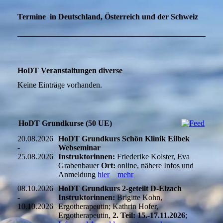
Termine in Deutschland, Österreich und der Schweiz
HoDT Veranstaltungen diverse
Keine Einträge vorhanden.
HoDT Grundkurse (50 UE)
20.08.2026
HoDT Grundkurs Schön Klinik Eilbek
-
Webseminar
25.08.2026
Instruktorinnen:
Friederike Kolster, Eva
Grabenbauer
Ort:
online, nähere Infos und
Anmeldung
hier
mehr
08.10.2026
HoDT Grundkurs 2-geteilt D-Elzach
-
Instruktorinnen:
Brigitte Kohn,
10.10.2026
Ergotherapeutin; Kathrin Hofer,
Ergotherapeutin,
2. Teil: 15.-17.11.2026
;